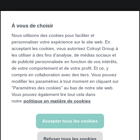
Suivez-nous
Suivez-
Facebook
À vous de choisir
nous
Suivez-
sur
Instagram
nous
Nous utilisons des cookies pour faciliter et
sur
personnaliser votre expérience sur le site web. En
acceptant les cookies, vous autorisez Colruyt Group à
Trouvez une salle de sport près de chez vous
les utiliser à des fins d'analyse, de médias sociaux et
Trouvez
de publicité personnalisée en fonction de vos intérêts,
une
de votre comportement et de votre profil. Et ce, y
salle
compris en collaboration avec des tiers. Vous pouvez
de
modifier les paramètres à tout moment en cliquant sur
sport
"Paramètres des cookies" au bas de notre site web.
près
Vous pouvez également lire tout cela dans
de
notre
politique en matière de cookies
chez
vous
© Jims 2026
Accepter tous les cookies
Conditions générales
Politique en matière de cookies
Privacy policy
Refuser tous les cookies
Déclaration d'accessibilité