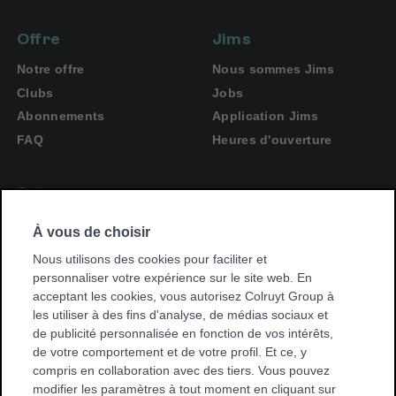
Offre
Jims
Notre offre
Nous sommes Jims
Clubs
Jobs
Abonnements
Application Jims
FAQ
Heures d'ouverture
Suivez-nous
Suivez-
Facebook
À vous de choisir
nous
Suivez-
sur
Instagram
nous
Nous utilisons des cookies pour faciliter et
sur
personnaliser votre expérience sur le site web. En
acceptant les cookies, vous autorisez Colruyt Group à
Trouvez une salle de sport près de chez vous
les utiliser à des fins d'analyse, de médias sociaux et
Trouvez
de publicité personnalisée en fonction de vos intérêts,
une
de votre comportement et de votre profil. Et ce, y
salle
compris en collaboration avec des tiers. Vous pouvez
de
modifier les paramètres à tout moment en cliquant sur