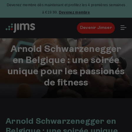
Devenez membre dès maintenant et profitez les 4 premières semaines
à €19.99.
Devenez membre
Devenir Jimser
Arnold Schwarzenegger
en Belgique : une soirée
unique pour les passionés
de fitness
10
février
2026
Arnold Schwarzenegger en
Belgique : une soirée unique